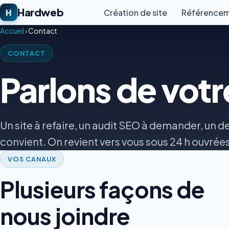
Hardweb
H
Création de site
Référencem
Accueil
›
Contact
CONTACT
Parlons de votr
Un site à refaire, un audit SEO à demander, un dev
convient. On revient vers vous sous 24 h ouvrées
VOS CANAUX
Plusieurs façons de
nous joindre