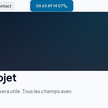
06 63 69 14 07
ontact
ojet
 sera utile. Tous les champs avec