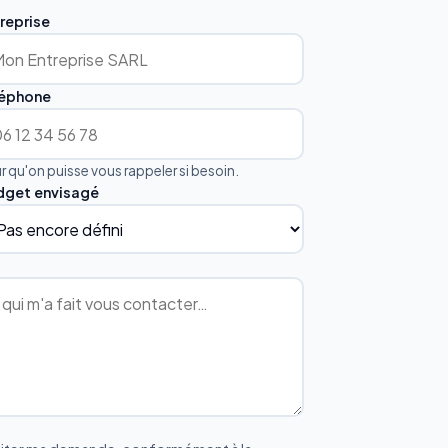
reprise
léphone
r qu'on puisse vous rappeler si besoin.
dget envisagé