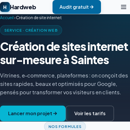
Hardweb
Audit gratuit
H
Accueil
›
Création de site internet
SERVICE · CRÉATION WEB
Création de sites internet
sur-mesure à Saintes
Vitrines, e-commerce, plateformes : on conçoit des
sites rapides, beaux et optimisés pour Google,
pensés pour transformer vos visiteurs en clients.
Lancer mon projet
Voir les tarifs
NOS FORMULES